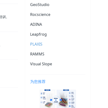
GeoStudio
服
Rocscience
培训。
ADINA
Leapfrog
PLAXIS
。
RAMMS
Visual Slope
为您推荐