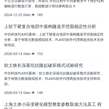
于正交试验设计原理，对基坑 开挖过程中不同参数水平下维护结构
侧移进行数值计算，根据数值计算结果构造出 6
2024-12-25
iGeo
185
上软下硬复合地层中盾构隧道开挖面稳定性分析
中仿科技PLAXIS案例：上软下硬复合地层中盾构隧道开挖面稳定性
分析，基于有限元数值模拟技术。PLAXIS软件代理商提供技术支持
和培训。
2026-03-13
iGeo
152
软土狭长深基坑抗隆起破坏模式试验研究
中仿科技PLAXIS案例：软土狭长深基坑抗隆起破坏模式试验研究，
基于有限元数值模拟技术。PLAXIS软件代理商提供技术支持和培
训。
2026-03-13
iGeo
149
上海土体小应变硬化模型整套参数取值方法及工 程