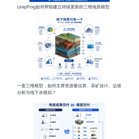
Leapfrog如何帮助建立持续更新的三维地质模型
一套三维模型，如何支撑资源量估算、采矿设计、边坡
分析与地下水模拟？