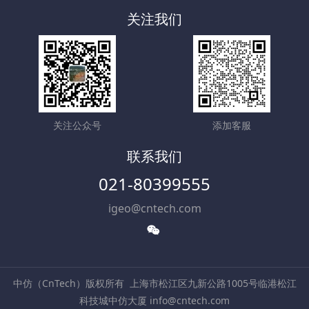
关注我们
关注公众号
添加客服
联系我们
021-80399555
igeo@cntech.com
中仿（CnTech）版权所有
上海市松江区九新公路1005号临港松江
科技城中仿大厦 info@cntech.com