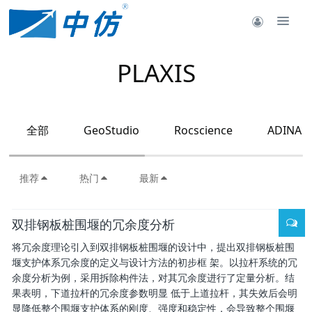
PLAXIS
全部
GeoStudio
Rocscience
ADINA
推荐
热门
最新
双排钢板桩围堰的冗余度分析
将冗余度理论引入到双排钢板桩围堰的设计中，提出双排钢板桩围
堰支护体系冗余度的定义与设计方法的初步框 架。以拉杆系统的冗
余度分析为例，采用拆除构件法，对其冗余度进行了定量分析。结
果表明，下道拉杆的冗余度参数明显 低于上道拉杆，其失效后会明
显降低整个围堰支护体系的刚度、强度和稳定性，会导致整个围堰