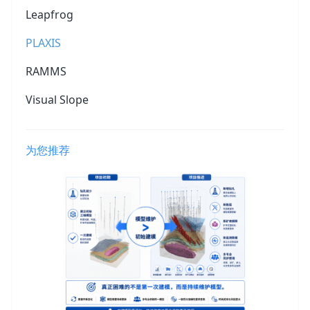
Leapfrog
PLAXIS
RAMMS
Visual Slope
为您推荐