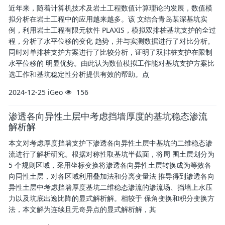
近年来，随着计算机技术及岩土工程数值计算理论的发展，数值模
拟分析在岩土工程中的应用越来越多。该 文结合青岛某深基坑实
例，利用岩土工程有限元软件 PLAXIS，模拟双排桩基坑支护的全过
程，分析了水平位移的变化 趋势，并与实测数据进行了对比分析。
同时对单排桩支护方案进行了比较分析，证明了双排桩支护在限制
水平位移的 明显优势。由此认为数值模拟工作能对基坑支护方案比
选工作和基坑稳定性分析提供有效的帮助。点
2024-12-25
iGeo
156
渗透各向异性土层中考虑挡墙厚度的基坑稳态渗流
解析解
本文对考虑厚度挡墙支护下渗透各向异性土层中基坑的二维稳态渗
流进行了解析研究。根据对称性取基坑半截面，将周 围土层划分为
5 个规则区域，采用坐标变换将渗透各向异性土层转换成为等效各
向同性土层，对各区域利用叠加法和分离变量法 推导得到渗透各向
异性土层中考虑挡墙厚度基坑二维稳态渗流的渗流场、挡墙上水压
力以及坑底出逸比降的显式解析解。相较于 保角变换和积分变换方
法，本文解为连续且无奇异点的显式解析解，其