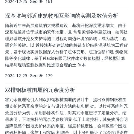
2024-12-25
iGeo
161
深基坑与邻近建筑物相互影响的实测及数值分析
随着近年来高层建筑的大规模建设，基坑开挖深度逐渐增大，由于
深基坑通常位于城市的繁华地带，且 常常紧邻各种建筑物，如何处
理好基坑开挖及支护等施工过程对周边环境的影响，成为基坑工程
研究的关键。以 近接浅基础建筑物的桩锚支护结构深基坑为工程背
景，基于现场实测数据深入分析了桩体变形、桩顶位移和建 筑物沉
降等变化规律，基于Plaxis有限元软件建立数值模型，经模型计算
结果与现场监测数据对比选取合理的土 体本
2024-12-25
iGeo
179
双排钢板桩围堰的冗余度分析
将冗余度理论引入到双排钢板桩围堰的设计中，提出双排钢板桩围
堰支护体系冗余度的定义与设计方法的初步框 架。以拉杆系统的冗
余度分析为例，采用拆除构件法，对其冗余度进行了定量分析。结
果表明，下道拉杆的冗余度参数明显 低于上道拉杆，其失效后会明
显降低整个围堰支护体系的刚度、强度和稳定性，会导致整个围堰
的破坏坍塌，这与工程实际 相吻合。以上分析验证了冗余度理论在