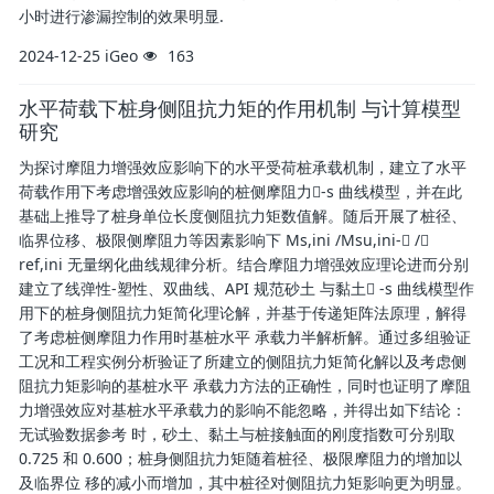
小时进行渗漏控制的效果明显.
2024-12-25
iGeo
163
水平荷载下桩身侧阻抗力矩的作用机制 与计算模型
研究
为探讨摩阻力增强效应影响下的水平受荷桩承载机制，建立了水平
荷载作用下考虑增强效应影响的桩侧摩阻力-s 曲线模型，并在此
基础上推导了桩身单位长度侧阻抗力矩数值解。随后开展了桩径、
临界位移、极限侧摩阻力等因素影响下 Ms,ini /Msu,ini- /
ref,ini 无量纲化曲线规律分析。结合摩阻力增强效应理论进而分别
建立了线弹性-塑性、双曲线、API 规范砂土 与黏土 -s 曲线模型作
用下的桩身侧阻抗力矩简化理论解，并基于传递矩阵法原理，解得
了考虑桩侧摩阻力作用时基桩水平 承载力半解析解。通过多组验证
工况和工程实例分析验证了所建立的侧阻抗力矩简化解以及考虑侧
阻抗力矩影响的基桩水平 承载力方法的正确性，同时也证明了摩阻
力增强效应对基桩水平承载力的影响不能忽略，并得出如下结论：
无试验数据参考 时，砂土、黏土与桩接触面的刚度指数可分别取
0.725 和 0.600；桩身侧阻抗力矩随着桩径、极限摩阻力的增加以
及临界位 移的减小而增加，其中桩径对侧阻抗力矩影响更为明显。