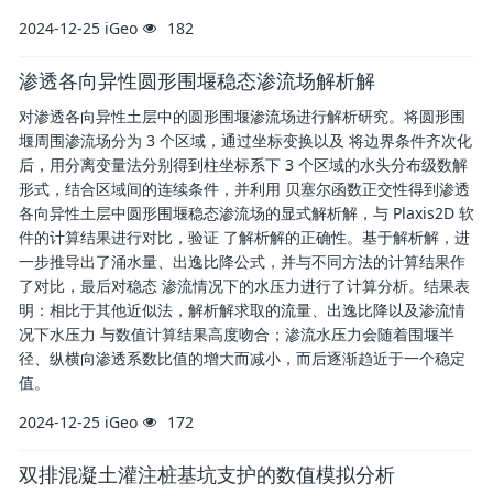
2024-12-25
iGeo
182
渗透各向异性圆形围堰稳态渗流场解析解
对渗透各向异性土层中的圆形围堰渗流场进行解析研究。将圆形围
堰周围渗流场分为 3 个区域，通过坐标变换以及 将边界条件齐次化
后，用分离变量法分别得到柱坐标系下 3 个区域的水头分布级数解
形式，结合区域间的连续条件，并利用 贝塞尔函数正交性得到渗透
各向异性土层中圆形围堰稳态渗流场的显式解析解，与 Plaxis2D 软
件的计算结果进行对比，验证 了解析解的正确性。基于解析解，进
一步推导出了涌水量、出逸比降公式，并与不同方法的计算结果作
了对比，最后对稳态 渗流情况下的水压力进行了计算分析。结果表
明：相比于其他近似法，解析解求取的流量、出逸比降以及渗流情
况下水压力 与数值计算结果高度吻合；渗流水压力会随着围堰半
径、纵横向渗透系数比值的增大而减小，而后逐渐趋近于一个稳定
值。
2024-12-25
iGeo
172
双排混凝土灌注桩基坑支护的数值模拟分析