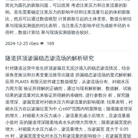
简化为圆孔的膨胀问题，可以统筹 考虑注浆压力和注浆流量的影
响。首先需要确定注浆压力的影响半径和注浆流量引起的体积膨胀
比，然后可以通过数值模型 计算膨胀引起的土体变形。数值分析结
果与现场实测值的对比表明，当注浆压力影响半径为成桩半径的 6
倍时，数值计算结 果与现场实测值吻合较好。
2024-12-25
iGeo
169
隧道拱顶渗漏稳态渗流场的解析研究
针对隧道运营中发生拱顶渗漏且无泥沙涌入的稳态渗流情况，结合
保角变换法和分离变量法推导出隧道 拱漏稳态渗流场的显式解析解.
应用 PLAXIS 有限元软件建立数值模型，从渗流场分布、衬砌水压
力两方面 验证所得解的正确性，通过与现有解析解、数值解、试验
结果的渗流量对比来验证所得解的准确性. 进行参数分 析，探究隧
道埋深、渗漏宽度对衬砌水压力和渗流量的影响规律. 结果表明，衬
砌水压力在以渗漏位置为中 心±60°范围内明显降低；随着隧道埋深
的增大，衬砌最大水压力减小，渗流量先减小后增大，且渗流量最
小值对 应的隧道埋深随着地表水头的增大而增大；随着渗漏宽度的
增大，衬砌最大水压力减小，渗流量增大，当渗漏宽 度大于 0.05
m 时，渗漏宽度变化对水压力和渗流量的影响较小；在渗漏宽度较